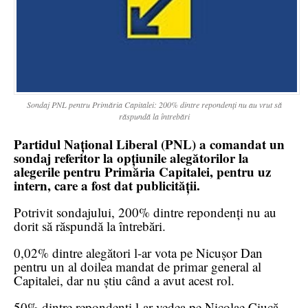
Sondaj PNL pentru Primăria Capitalei: 200% dintre repondenți nu au vrut să
răspundă la întrebări
Partidul Național Liberal (PNL) a comandat un
sondaj referitor la opțiunile alegătorilor la
alegerile pentru Primăria Capitalei, pentru uz
intern, care a fost dat publicității.
Potrivit sondajului, 200% dintre repondenți nu au
dorit să răspundă la întrebări.
0,02% dintre alegători l-ar vota pe Nicușor Dan
pentru un al doilea mandat de primar general al
Capitalei, dar nu știu când a avut acest rol.
50% dintre repondenți l-ar vedea pe Nicolae Ciucă