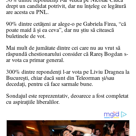
drept un candidat potrivit, dar nu înțeleg ce legătură
are acesta cu PNL.
90% dintre cetățeni ar alege-o pe Gabriela Firea, “că
poate maid ă și ea ceva”, dar nu știu să citească
buletinele de vot.
Mai mult de jumătate dintre cei care nu au vrut să
răspundă chestionarului consider că Rareș Bogdan s-
ar vota ca primar general.
300% dintre repondenți l-ar vota pe Liviu Dragnea la
București, chiar dacă sunt din Teleorman și/sau
decedați, pentru că face sarmale bune.
Sondajul este reprezentativ, deoarece a fost completat
cu aspirațiile liberalilor.